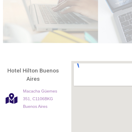
Fechas
importantes
Hotel Hilton Buenos
Aires
Organizá tu
participación
Macacha Güemes
351, C1106BKG
Buenos Aires
Más info